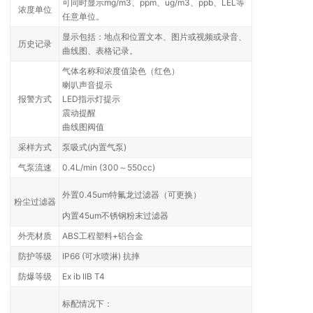
可同时显示mg/m3、ppm、ug/m3、ppb、LEL等
浓度单位
任意单位。
显示包括：地点和位置文本、图片或视频或录音、
历史记录
曲线图、表格记录。
气体名称和浓度值染色（红色）
喇叭声音提示
报警方式
LED指示灯提示
震动提醒
曲线图阀值
采样方式
泵吸式(内置气泵)
气泵流速
0.4L/min (300～550cc)
外置0.45um特氟龙过滤器（可更换）
粉尘过滤器
内置45um不锈钢粉末过滤器
外壳材质
ABS工程塑料+铝合金
防护等级
IP66 (可水喷淋) 抗摔
防爆等级
Ex ib IIB T4
标配情况下：