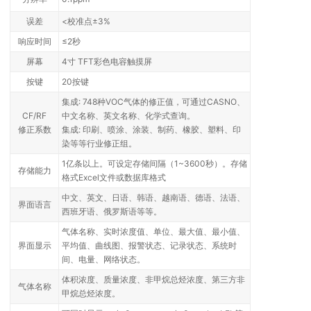
误差
<校准点±3%
响应时间
≤2秒
屏幕
4寸 TFT彩色电容触摸屏
按键
20按键
集成: 748种VOC气体的修正值，可通过CASNO、
CF/RF
中文名称、英文名称、化学式查询。
修正系数
集成: 印刷、喷涂、涂装、制药、橡胶、塑料、印
染等等行业修正组。
1亿条以上。可设定存储间隔（1~3600秒）。存储
存储能力
格式Excel文件或数据库格式
中文、英文、日语、韩语、越南语、德语、法语、
界面语言
西班牙语、俄罗斯语等等。
气体名称、实时浓度值、单位、最大值、最小值、
界面显示
平均值、曲线图、报警状态、记录状态、系统时
间、电量、网络状态。
体积浓度、质量浓度、非甲烷总烃浓度、第三方非
气体名称
甲烷总烃浓度。