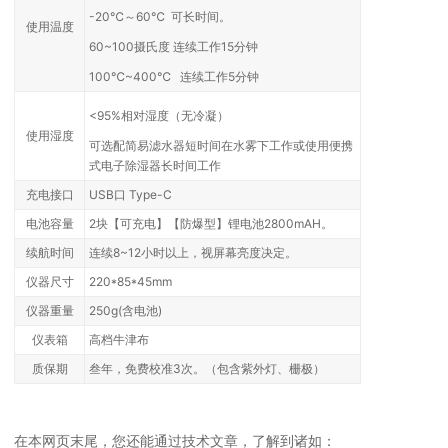
-20℃～60℃ 可长时间。
使用温度
60~100摄氏度 连续工作15分钟
100℃~400℃ 连续工作5分钟
<95%相对湿度（无冷凝）
使用湿度
可选配简易滤水器短时间在水雾下工作或使用便携
式电子除湿器长时间工作
充电接口
USB口 Type-C
电池容量
2块【可充电】【
防爆型】
锂电池2800mAH。
续航时间
连续8~12小时以上，视屏幕亮度决定。
仪器尺寸
220*85*45mm
仪器重量
250g(含电池)
仪表箱
高档牛津布
质保期
叁年，免费校准3次。（包含紫外灯、栅极）
在本网页末尾，您还能通过技术文章，了解到诸如：