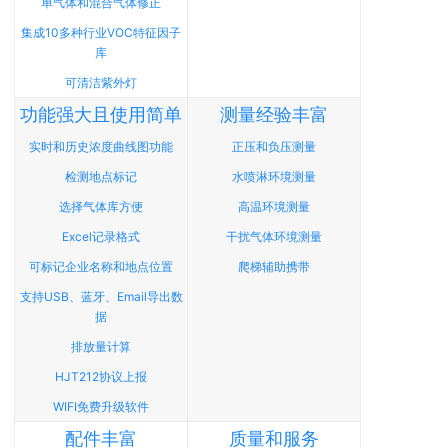
单气体和混合气体修正
集成10多种行业VOC特征因子
库
可清洁紫外灯
功能强大且使用简单
测量经验丰富
实时和历史浓度曲线图功能
正压和负压测量
检测地点标记
水喷淋环境测量
选择气体库方便
高温环境测量
Excel记录格式
干扰气体环境测量
可标记企业名称和地点位置
爬梯辅助携带
支持USB、蓝牙、Email导出数
据
排放量计算
HJT212协议上报
WIFI免费升级软件
配件丰富
质量和服务