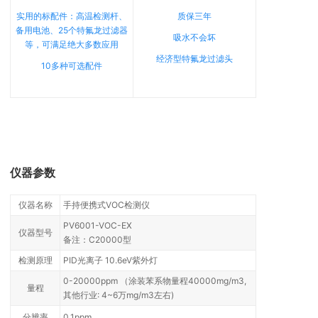
实用的标配件：高温检测杆、
质保三年
备用电池、25个特氟龙过滤器
吸水不会坏
等，可满足绝大多数应用
经济型特氟龙过滤头
10多种可选配件
仪器参数
仪器名称
手持便携式VOC检测仪
PV6001-VOC-EX
仪器型号
备注：C20000型
检测原理
PID光离子 10.6eV紫外灯
0-20000ppm （涂装苯系物量程40000mg/m3,
量程
其他行业: 4~6万mg/m3左右)
分辨率
0.1ppm