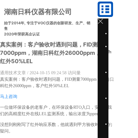
湖南日科仪器有限公司
始于2014年, 专注于VOC仪器的创新研发、生产、销
售
首
2020年荣获高企认证
页
真实案例：客户验收时遇到问题，FID测量
产
7000ppm，湖南日科红外26000ppm，客户
品
中
红外50%LEL
心
技
通用技术文章
/ 2024-10-15 09:24:58
访问量
术
真实案例：客户验收时遇到问题，FID测量7000ppm，湖南日
资
科红外26000ppm，客户红外50%LEL
讯
马上咨询
关
于
一位做环保设备的老客户，在环保设备RTO入口，安装了我
我
们的高精度红外在线LEL监测系统，输出浓度为ppm单位。
们
联
没想到刚刚写了红外响应系数，他就遇到甲方验收时提出的
系
疑问。
我