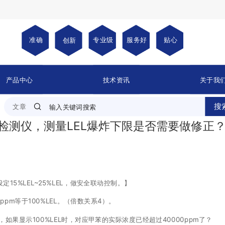
准确
专业
级
服务好
贴心
创新
产品中心
技术资讯
关于我
搜
文章
C检测仪，测量LEL爆炸下限是否需要做修正
定15%LEL~25%LEL，做安全联动控制。】
00ppm等于100%LEL。（倍数关系4）。
果显示100%LEL时，对应甲苯的实际浓度已经超过40000ppm了？